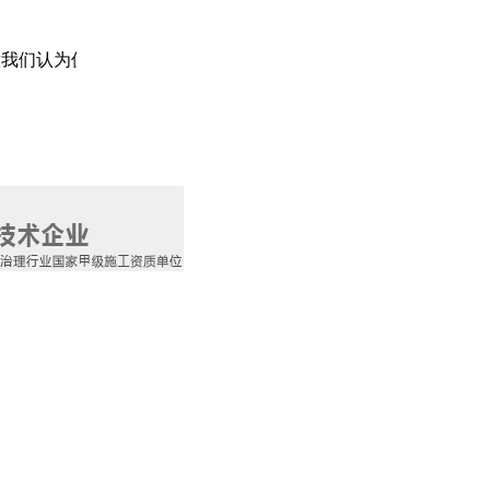
认为值得的事情。 格瑞乐真心的期待“富有责任感的人们”加入