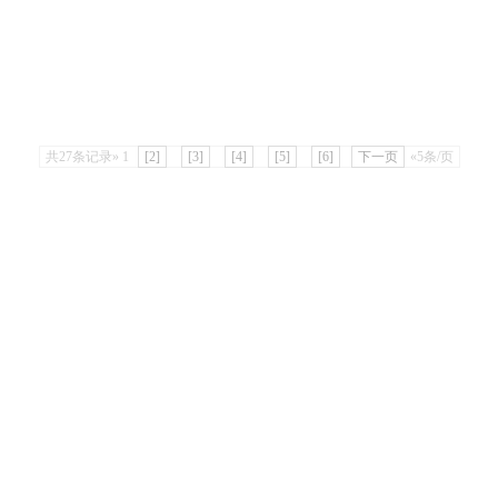
共27条记录»
1
[2]
[3]
[4]
[5]
[6]
下一页
«5条/页