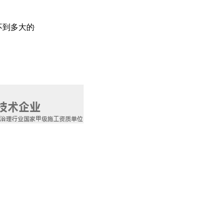
大的作用，我们仍会做我们认为值得的事情。 格瑞乐真心的期