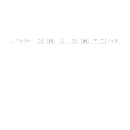
共27条记录»
1
[2]
[3]
[4]
[5]
[6]
下一页
«5条/页