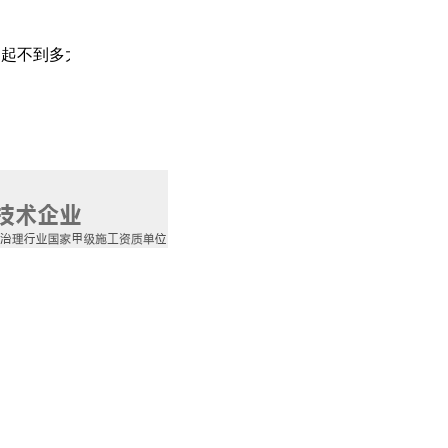
到多大的作用，我们仍会做我们认为值得的事情。 格瑞乐真心的