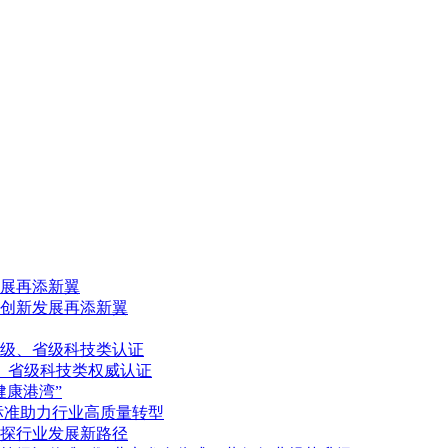
展再添新翼
创新发展再添新翼
级、省级科技类认证
、省级科技类权威认证
健康港湾”
标准助力行业高质量转型
探行业发展新路径