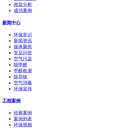
效益分析
成功案例
新闻中心
环保常识
新闻资讯
媒体聚焦
常见问答
空气污染
除甲醛
甲醛检测
除异味
空气消毒
环保宣传
工程案例
经典案例
案例列表
环保视频