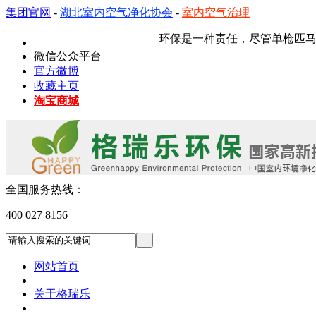
集团官网
-
湖北室内空气净化协会
-
室内空气治理
环保是一种责任，尽管单枪匹马起不
微信公众平台
官方微博
收藏主页
淘宝商城
全国服务热线：
400 027 8156
网站首页
关于格瑞乐