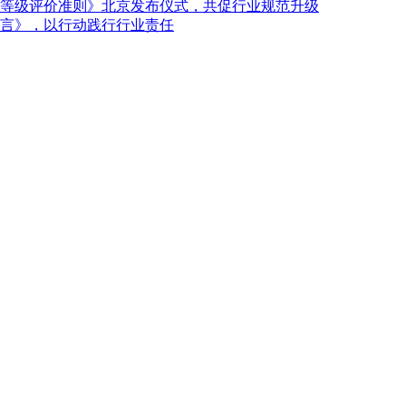
等级评价准则》北京发布仪式，共促行业规范升级
言》，以行动践行行业责任