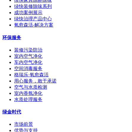
绿快家具除醛除味
绿快装修除味系列
成功案例展示
绿快治理产品中心
氧愈森活-解决方案
环保服务
装修污染防治
室内空气净化
车内空气净化
空间消毒服务
格瑞乐·氧愈森活
用心服务，敢于承诺
空气与水质检测
室内香氛净化
水质处理服务
绿金时代
市场前景
优势与支持