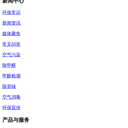
新闻中心
环保常识
新闻资讯
媒体聚焦
常见问答
空气污染
除甲醛
甲醛检测
除异味
空气消毒
环保宣传
产品与服务