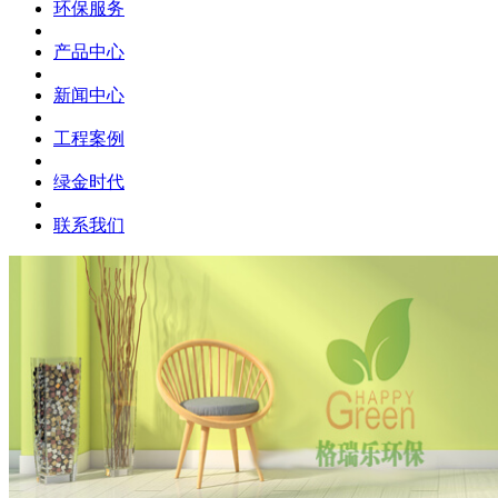
环保服务
产品中心
新闻中心
工程案例
绿金时代
联系我们