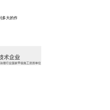
的作用，我们仍会做我们认为值得的事情。 格瑞乐真心的期待